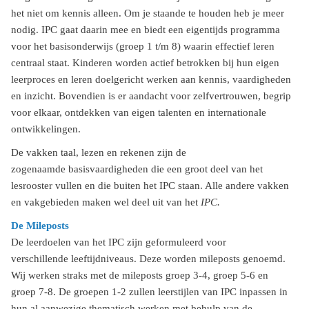
het niet om kennis alleen. Om je staande te houden heb je meer
nodig. IPC gaat daarin mee en biedt een eigentijds programma
voor het basisonderwijs (groep 1 t/m 8) waarin effectief leren
centraal staat. Kinderen worden actief betrokken bij hun eigen
leerproces en leren doelgericht werken aan kennis, vaardigheden
en inzicht. Bovendien is er aandacht voor zelfvertrouwen, begrip
voor elkaar, ontdekken van eigen talenten en internationale
ontwikkelingen.
De vakken taal, lezen en rekenen zijn de
zogenaamde basisvaardigheden die een groot deel van het
lesrooster vullen en die buiten het IPC staan. Alle andere vakken
en vakgebieden maken wel deel uit van het
IPC.
De Mileposts
De leerdoelen van het IPC zijn geformuleerd voor
verschillende leeftijdniveaus. Deze worden mileposts genoemd.
Wij werken straks met de mileposts groep 3-4, groep 5-6 en
groep 7-8. De groepen 1-2 zullen leerstijlen van IPC inpassen in
hun al aanwezige thematisch werken met behulp van de